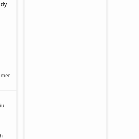
ody
umer
iu
ch