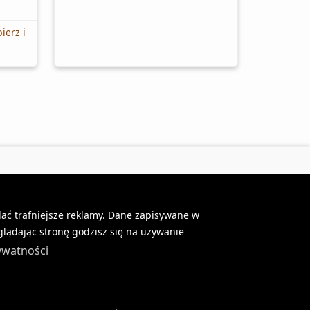
ierz i
lać trafniejsze reklamy. Dane zapisywane w
a
lądając stronę godzisz się na używanie
rywatności
ul. Skierniewicka 34A/U01
01-230 Warszawa