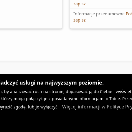
zapisz
Informacje przedumowne
Pob
zapisz
iadczyć usługi na najwyższym poziomie.
i, by analizować ruch na stronie, dopasować ją do Ciebie i wyświet
amin usług
Często zadawane pytani
tórzy mogą połączyć je z posiadanymi informacjami o Tobie. Przeg
Więcej informacji w Polityce P
yrazić zgodę, lub je wyłączyć.
amin sprzedaży
Rejestracja numeru
ka prywatności
Szybkie kody USSD