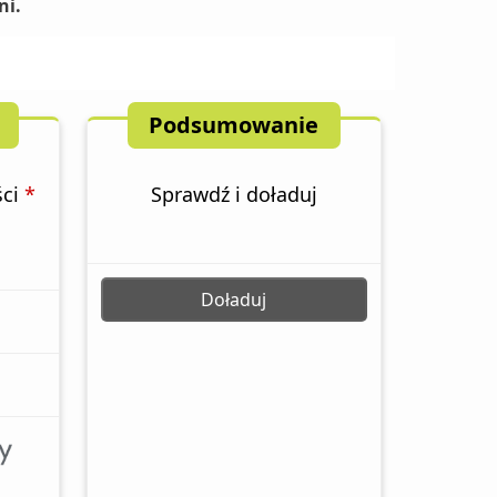
ni.
Podsumowanie
ści
*
Sprawdź i doładuj
Doładuj