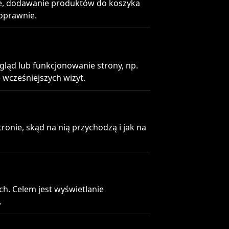
NIP: 6312283637
nie, dodawanie produktów do koszyka
REGON: 276637953
poprawnie.
ową
mobilny@telegrosik.pl
ygląd lub funkcjonowanie strony, np.
 wcześniejszych wizyt.
onie, skąd na nią przychodzą i jak na
h. Celem jest wyświetlanie
.