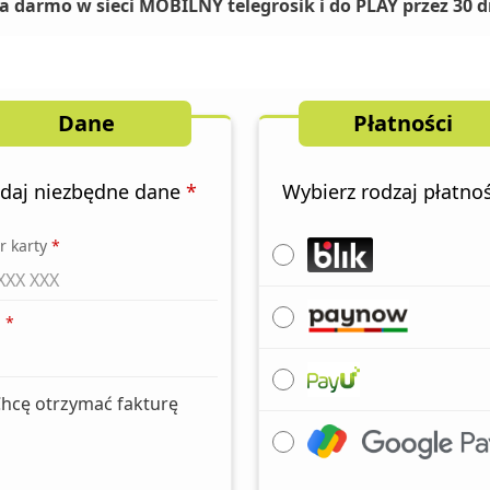
a darmo w sieci MOBILNY telegrosik i do PLAY przez 30 d
Dane
Płatności
daj niezbędne dane
*
Wybierz rodzaj płatno
 karty
*
l
*
hcę otrzymać fakturę