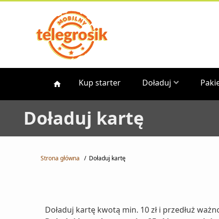
Przejdź
Przejdź
Przejdź
do
do
do
treści
stopki
nawigacji
Główna
Kup starter
Doładuj
Paki
Strona główna
nawigacja
Doładuj kartę
Strona główna
Doładuj kartę
Ścieżka
nawigacyjna
Doładuj kartę kwotą min. 10 zł i przedłuż ważn