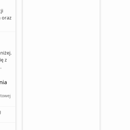
ji
 oraz
iżej.
ę z
.
nia
towej
g