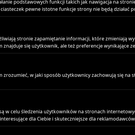
iałanie podstawowych funkcji takich jak nawigacja na stro
amin przeniesienia
O nas
 ciasteczek pewne istotne funkcje strony nie będą działać 
ru
Przenieś numer z darm
 umowy
dostawą kurierem
żliwiają stronie zapamiętanie informacji, które zmieniają w
kt
 znajduje się użytkownik, ale też preferencje wynikające ze
 zrozumieć, w jaki sposób użytkownicy zachowują się na str
ą w celu śledzenia użytkowników na stronach internetowyc
 interesujące dla Ciebie i skuteczniejsze dla reklamodawców