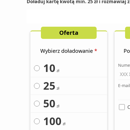
Doładuj kartę kwotą min. 25 zł i rozmawiaj z
Oferta
Wybierz doładowanie
*
Po
10
Numer
zł
25
E-mai
zł
50
zł
C
100
zł