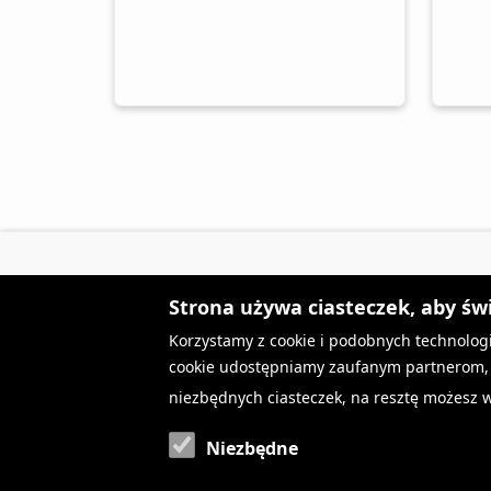
Strona używa ciasteczek, aby św
Korzystamy z cookie i podobnych technologi
Kup starter
Regul
cookie udostępniamy zaufanym partnerom, k
niezbędnych ciasteczek, na resztę możesz w
Doładuj konto
Regul
Niezbędne
Pakiety
Polity