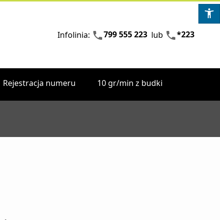
ot
Otwiera zewnętrzną
Otwier
799 555 223
*223
phone
phone
Infolinia:
lub
Rejestracja numeru
10 gr/min z budki