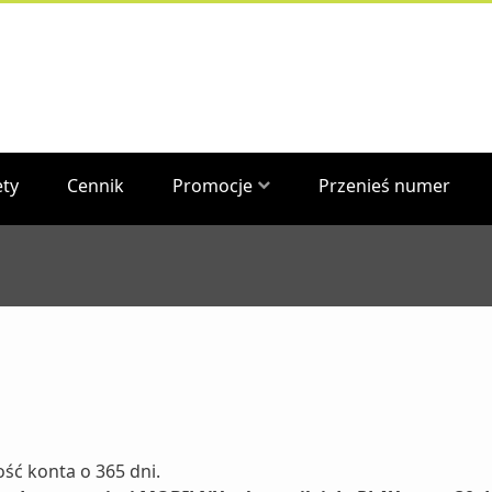
ety
Cennik
Promocje
Przenieś numer
ość konta o 365 dni.