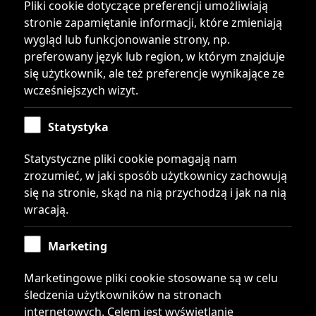
Pliki cookie dotyczące preferencji umożliwiają
Często zadawane pytania
stronie zapamiętanie informacji, które zmieniają
wygląd lub funkcjonowanie strony, np.
Rejestracja numeru
preferowany język lub region, w którym znajduje
się użytkownik, ale też preferencje wynikające ze
Szybkie kody USSD
wcześniejszych wizyt.
O nas
Statystyka
Przenieś numer z darmową dostawą kurierem
Statystyczne pliki cookie pomagają nam
zrozumieć, w jaki sposób użytkownicy zachowują
się na stronie, skąd na nią przychodzą i jak na nią
Galena Sp. z o.o.
wracają.
ul. Skierniewicka 34A/U01
01-230 Warszawa
Marketing
NIP: 6312283637
Marketingowe pliki cookie stosowane są w celu
REGON: 276637953
śledzenia użytkowników na stronach
mobilny@telegrosik.pl
internetowych. Celem jest wyświetlanie