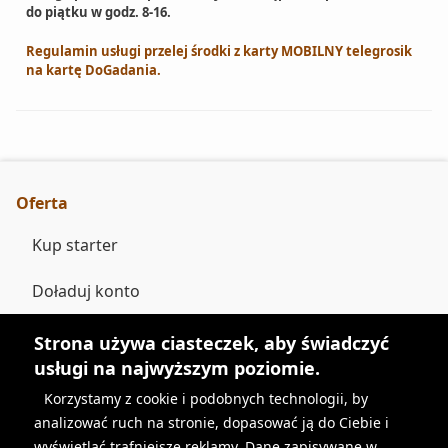
do piątku w godz. 8-16.
Regulamin usługi przelej środki z karty MOBILNY telegrosik
na kartę DoGadania.
Oferta
Kup starter
Doładuj konto
Pakiety
Strona używa ciasteczek, aby świadczyć
usługi na najwyższym poziomie.
Cennik
Korzystamy z cookie i podobnych technologii, by
analizować ruch na stronie, dopasować ją do Ciebie i
10 gr/min z budki
wyświetlać trafniejsze reklamy. Dane zapisywane w