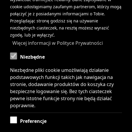
cookie udostępniamy zaufanym partnerom, którzy mogą
połączyć je z posiadanymi informacjami o Tobie.
Strefa klienta
Przeglądając stronę godzisz się na używanie
niezbędnych ciasteczek, na resztę możesz wyrazić
Regulamin usług
zgodę, lub je wyłączyć.
Więcej informacji w Polityce Prywatności
Regulamin sprzedaży
Niezbędne
Polityka prywatności
Niezbędne pliki cookie umożliwiają działanie
Regulamin przeniesienia numeru
podstawowych funkcji takich jak nawigacja na
stronie, dodawanie produktów do koszyka czy
Cesja umowy
bezpieczne logowanie się. Bez tych ciasteczek
pewne istotne funkcje strony nie będą działać
Kontakt
poprawnie.
Preferencje
Przydatne