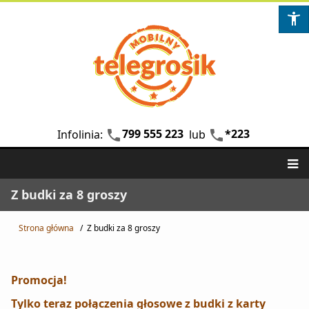
Przejdź
Przejdź
Przejdź
ot
do
do
do
treści
stopki
nawigacji
Otwiera zewnętrzną apl
Otwiera ze
799 555 223
*223
phone
phone
Infolinia:
lub
Główna
Z budki za 8 groszy
nawigacja
Strona główna
Z budki za 8 groszy
Ścieżka
nawigacyjna
Promocja!
Tylko teraz połączenia głosowe z budki z karty